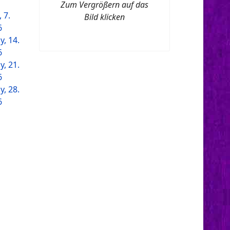
Zum Vergrößern auf das
 7.
Bild klicken
6
, 14.
6
, 21.
6
, 28.
6